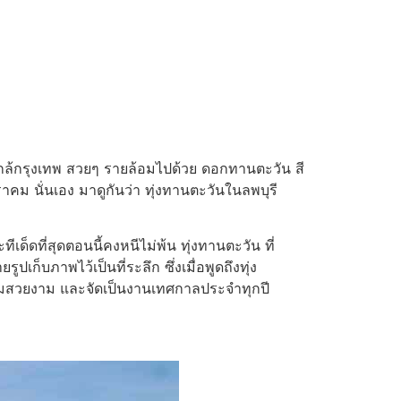
ี่ยวใกล้กรุงเทพ สวยๆ รายล้อมไปด้วย ดอกทานตะวัน สี
คม นั่นเอง มาดูกันว่า ทุ่งทานตะวันในลพบุรี
ด็ดที่สุดตอนนี้คงหนีไม่พ้น ทุ่งทานตะวัน ที่
ก็บภาพไว้เป็นที่ระลึก ซึ่งเมื่อพูดถึงทุ่ง
ีความสวยงาม และจัดเป็นงานเทศกาลประจำทุกปี