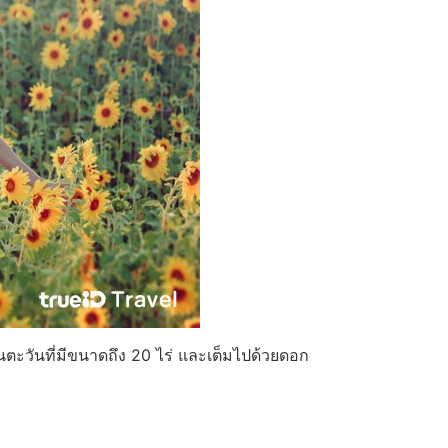
ทานตะวันที่มีขนาดถึง 20 ไร่ และเต็มไปด้วยดอก