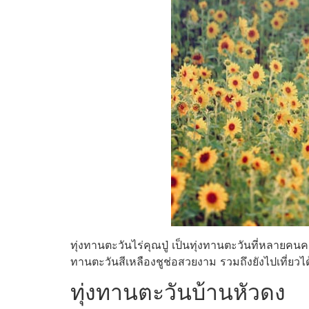
ทุ่งทานตะวันไร่คุณปู่ เป็นทุ่งทานตะวันที่หลายคนค
ทานตะวันสีเหลืองชูช่อสวยงาม รวมถึงยังไปเที่ยวได
ทุ่งทานตะวันบ้านหัวดง