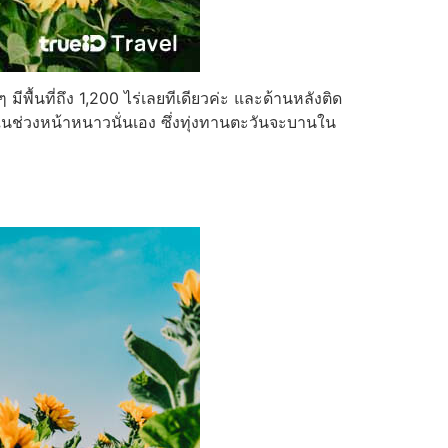
 มีพื้นที่ถึง 1,200 ไร่เลยทีเดียวค่ะ และด้านหลังติด
ิตในช่วงหน้าหนาวนั่นเอง ซึ่งทุ่งทานตะวันจะบานใน