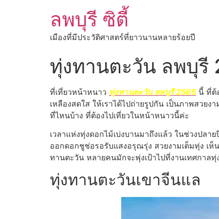
ลพบุรี ซิตี้
เมืองที่มีประวัติศาสตร์ที่ยาวนานหลายร้อยปี
ทุ่งทานตะวัน ลพบุรี
ที่เที่ยวหน้าหนาว
ทุ่งทานตะวัน ลพบุรี 2565
นี้ ที
เหลืองสดใส ให้เราได้ไปถ่ายรูปกัน เป็นภาพสวยงาม
ที่ไหนบ้าง ที่ต้องไปเที่ยวในหน้าหนาวนี้ค่ะ
เวลาแห่งทุ่งดอกไม้เบ่งบานมาถึงแล้ว ในช่วงปลายปีท
ออกดอกชูช่อรอรับแสงอรุณรุ่ง สวยงามเต็มทุ่ง เห็นเ
ทานตะวัน หลายคนมักจะพุ่งเป้าไปที่งานเทศกาลทุ่ง
ทุ่งทานตะวันเขาจีนแล