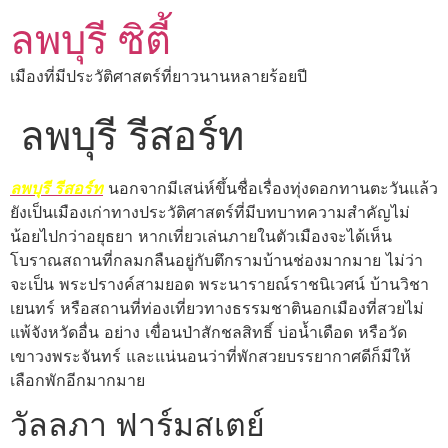
ลพบุรี ซิตี้
เมืองที่มีประวัติศาสตร์ที่ยาวนานหลายร้อยปี
ลพบุรี รีสอร์ท
ลพบุรี รีสอร์ท
นอกจากมีเสน่ห์ขึ้นชื่อเรื่องทุ่งดอกทานตะวันแล้ว
ยังเป็นเมืองเก่าทางประวัติศาสตร์ที่มีบทบาทความสำคัญไม่
น้อยไปกว่าอยุธยา หากเที่ยวเล่นภายในตัวเมืองจะได้เห็น
โบราณสถานที่กลมกลืนอยู่กับตึกรามบ้านช่องมากมาย ไม่ว่า
จะเป็น พระปรางค์สามยอด พระนารายณ์ราชนิเวศน์ บ้านวิชา
เยนทร์ หรือสถานที่ท่องเที่ยวทางธรรมชาตินอกเมืองที่สวยไม่
แพ้จังหวัดอื่น อย่าง เขื่อนป่าสักชลสิทธิ์ บ่อน้ำเดือด หรือวัด
เขาวงพระจันทร์ และแน่นอนว่าที่พักสวยบรรยากาศดีก็มีให้
เลือกพักอีกมากมาย
วัลลภา ฟาร์มสเตย์