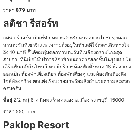
ราคา
879 บาท
ลติชา รีสอร์ท
ลติชา รีสอร์ท เป็นที่พักเหมาะสำหรับคนที่อยากไปชมทุ่งดอก
ทานตะวันที่เขาจีนแล เพราะตั้งอยู่ในทำเลดีใช้เวลาเดินทางไม่
ถึง 10 นาที ก็ได้ชมทุ่มดอกทานตะวันที่เหลืองอร่ามไกลสุด
สายตา ที่นี่เปิดให้บริการห้องพักบนอาคารสองชั้นในรูปแบบโม
เดิร์นทันสมัยในโทนสีเทา มีบริการห้องพักทั้งหมด 18 ห้อง แบ่ง
ออกเป็น ห้องพักเตียงเดี่ยว ห้องพักเตียงคู่ และห้องพักเตียงคิง
ไซส์ห้องกว้าง ตกแต่งเรียบง่ายมาพร้อมสิ่งอำนวยความสะดวก
ครบครัน
ที่อยู่
2/2 หมู่ 8 ต.นิคมสร้างตนเอง อ.เมือง จ.ลพบุรี 15000
ราคา
555 บาท
Paklop Resort