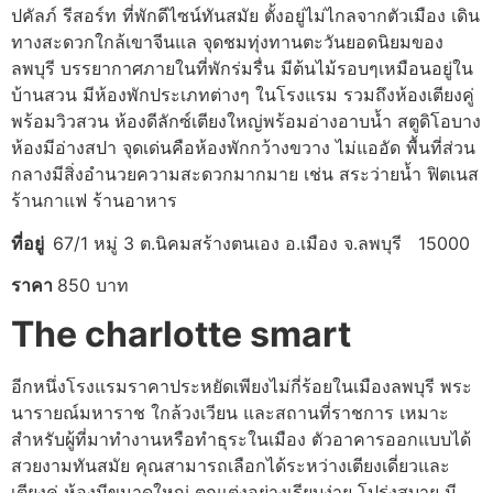
ปคัลภ์ รีสอร์ท ที่พักดีไซน์ทันสมัย ตั้งอยู่ไม่ไกลจากตัวเมือง เดิน
ทางสะดวกใกล้เขาจีนแล จุดชมทุ่งทานตะวันยอดนิยมของ
ลพบุรี บรรยากาศภายในที่พักร่มรื่น มีต้นไม้รอบๆเหมือนอยู่ใน
บ้านสวน มีห้องพักประเภทต่างๆ ในโรงแรม รวมถึงห้องเตียงคู่
พร้อมวิวสวน ห้องดีลักซ์เตียงใหญ่พร้อมอ่างอาบน้ำ สตูดิโอบาง
ห้องมีอ่างสปา จุดเด่นคือห้องพักกว้างขวาง ไม่แออัด พื้นที่ส่วน
กลางมีสิ่งอำนวยความสะดวกมากมาย เช่น สระว่ายน้ำ ฟิตเนส
ร้านกาแฟ ร้านอาหาร
ที่อยู่
67/1 หมู่ 3 ต.นิคมสร้างตนเอง อ.เมือง จ.ลพบุรี 15000
ราคา
850 บาท
The charlotte smart
อีกหนึ่งโรงแรมราคาประหยัดเพียงไม่กี่ร้อยในเมืองลพบุรี พระ
นารายณ์มหาราช ใกล้วงเวียน และสถานที่ราชการ เหมาะ
สำหรับผู้ที่มาทำงานหรือทำธุระในเมือง ตัวอาคารออกแบบได้
สวยงามทันสมัย คุณสามารถเลือกได้ระหว่างเตียงเดี่ยวและ
เตียงคู่ ห้องมีขนาดใหญ่ ตกแต่งอย่างเรียบง่าย โปร่งสบาย มี