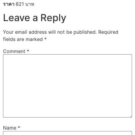
ราคา
821 บาท
Leave a Reply
Your email address will not be published.
Required
fields are marked
*
Comment
*
Name
*